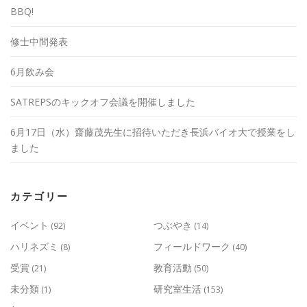
BBQ!
修士中間発表
6月飲み会
SATREPSのキックオフ会議を開催しました
6月17日（水）齋藤茂先生に招待いただき長浜バイオ大で授業をし
ました
カテゴリー
イベント
つぶやき
(92)
(14)
ハリネズミ
フィールドワーク
(8)
(40)
受賞
教育活動
(21)
(50)
未分類
研究室生活
(1)
(153)