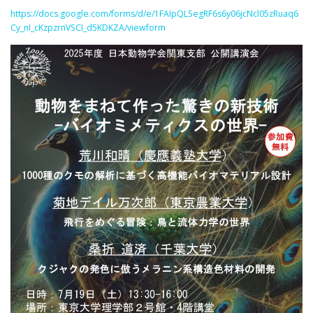
https://docs.google.com/forms/d/e/1FAIpQLSegRF6s6y06jcNcl05zRuaq6
Cy_nI_cKzpzrnVSCI_d5KDKZA/viewform