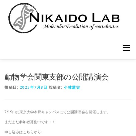
コ
ン
テ
ン
ツ
へ
ス
キ
メニュー
ッ
プ
HOME
MEMBER
RESEARCH
PUBLICATIONS
動物学会関東支部の公開講演会
投稿日:
2025年7月8日
投稿者:
小林愛実
BLOG
7/19㈯に東京大学本郷キャンパスにて公開講演会を開催します。
まだまだ参加者募集中です！！
申し込みはこちらから↓