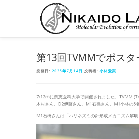
コ
ン
テ
ン
ツ
へ
ス
キ
第13回TVMMでポス
ッ
プ
投稿日:
2025年7月14日
投稿者:
小林愛実
7/12㈯に慈恵医科大学で開催されました、TVMM (Tokyo 
木村さん、D2伊藤さん、M1石橋さん、M1小林の6
M1石橋さんは「ハリネズミの針形成メカニズム解明