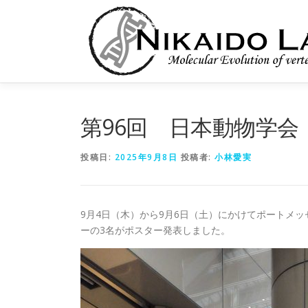
コ
ン
テ
ン
ツ
へ
ス
キ
第96回 日本動物学会
ッ
プ
投稿日:
2025年9月8日
投稿者:
小林愛実
9月4日（木）から9月6日（土）にかけてポートメ
ーの3名がポスター発表しました。