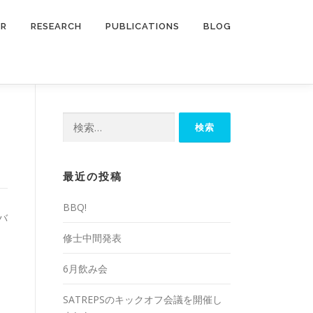
ER
RESEARCH
PUBLICATIONS
BLOG
検
索:
最近の投稿
BBQ!
バ
修士中間発表
6月飲み会
SATREPSのキックオフ会議を開催し