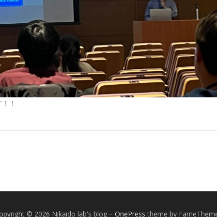
す！！
opyright © 2026 Nikaido lab's blog
–
OnePress
theme by FameThem