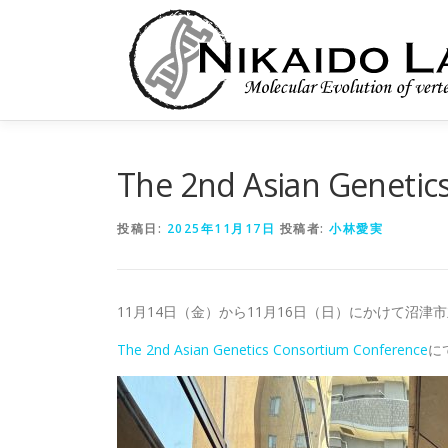
コ
ン
テ
ン
ツ
へ
ス
キ
The 2nd Asian Genetic
ッ
プ
投稿日:
2025年11月17日
投稿者:
小林愛実
11月14日（金）から11月16日（日）にかけて沼津
The 2nd Asian Genetics Consortium Conference
に