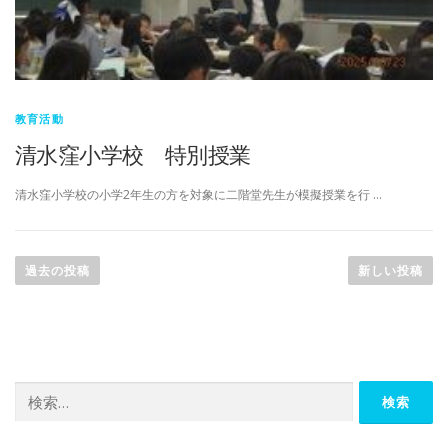
教育活動
清水窪小学校 特別授業
清水窪小学校の小学2年生の方を対象に二階堂先生が模擬授業を行 …
投
稿
過去の投稿
新しい投稿
ナ
ビ
ゲ
ー
検
シ
索:
ョ