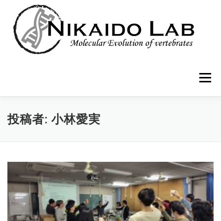
コ
ン
テ
ン
ツ
へ
ス
キ
メニュー
ッ
プ
HOME
MEMBER
RESEARCH
PUBLICATIONS
投稿者:
小林愛実
BLOG