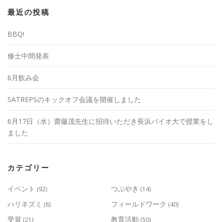
ン
最近の投稿
BBQ!
修士中間発表
6月飲み会
SATREPSのキックオフ会議を開催しました
6月17日（水）齋藤茂先生に招待いただき長浜バイオ大で授業をし
ました
カテゴリー
イベント
つぶやき
(92)
(14)
ハリネズミ
フィールドワーク
(8)
(40)
受賞
教育活動
(21)
(50)